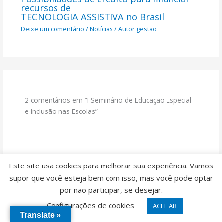
recursos de
TECNOLOGIA ASSISTIVA no Brasil
Deixe um comentário
/
Notícias
/ Autor
gestao
2 comentários em “I Seminário de Educação Especial
e Inclusão nas Escolas”
IT TELKOM
Este site usa cookies para melhorar sua experiência. Vamos
3 DE JANEIRO DE 2025 EM 03:08
supor que você esteja bem com isso, mas você pode optar
por não participar, se desejar.
Como os participantes do seminário podem aplicar o
Configurações de cookies
ACEITAR
conhecimento adquirido em suas comunidades e escolas?
Translate »