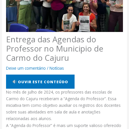
Entrega das Agendas do
Professor no Municipio de
Carmo do Cajuru
Deixe um comentário
/
Notícias
OUVIR ESTE CONTEÚDO
No mês de julho de 2024, os professores das escolas de
Carmo do Cajuru receberam a “Agenda do Professor”. Essa
iniciativa tem como objetivo auxiliar os registros dos docentes
sobre suas atividades em sala de aula e anotações
relacionadas aos alunos.
A “Agenda do Professor” é mais um suporte valioso oferecido