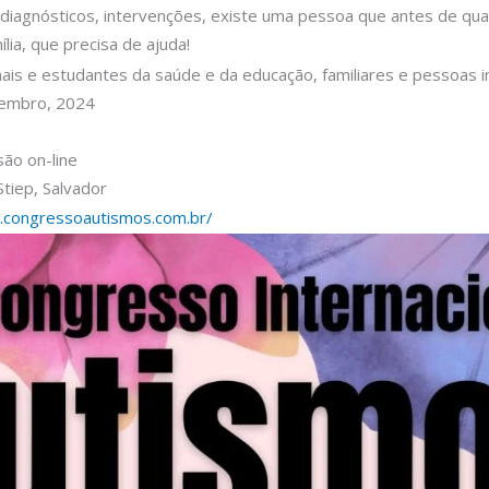
diagnósticos, intervenções, existe uma pessoa que antes de qual
lia, que precisa de ajuda!
onais e estudantes da saúde e da educação, familiares e pessoas 
tembro, 2024
são on-line
Stiep, Salvador
w.congressoautismos.com.br/