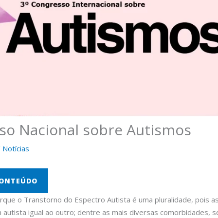
so Nacional sobre Autismos
/
Notícias
CONTEÚDO
orque o Transtorno do Espectro Autista é uma pluralidade, pois 
 autista igual ao outro; dentre as mais diversas comorbidades, 