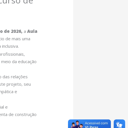
 Curso de
o de 2026,
a
Aula
cio de mais uma
inclusiva.
rofissionais,
r meio da educação
o das relações
ste projeto, seu
mpática e
al e
enta de construção