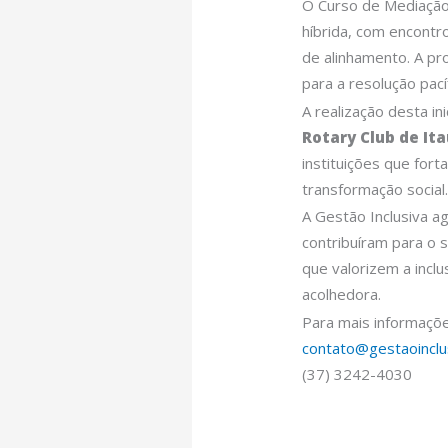
O Curso de Mediação 
híbrida, com encontr
de alinhamento. A pr
para a resolução pací
A realização desta in
Rotary Club de Ita
instituições que for
transformação social
A Gestão Inclusiva a
contribuíram para o 
que valorizem a incl
acolhedora.
Para mais informaçõe
contato@gestaoinclu
(37) 3242-4030